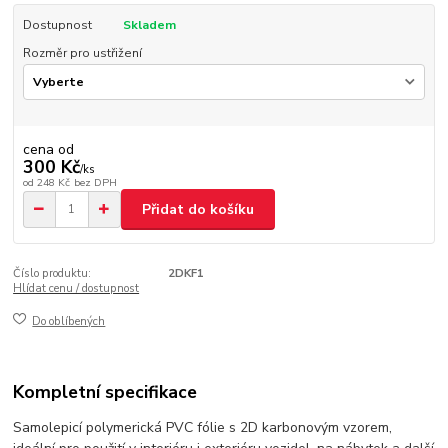
Dostupnost
Skladem
Rozměr pro ustřižení
cena od
300 Kč
/
ks
od
248 Kč
bez DPH
Přidat do košíku
Číslo produktu:
2DKF1
Hlídat cenu / dostupnost
Do oblíbených
Kompletní specifikace
Samolepicí polymerická PVC fólie s 2D karbonovým vzorem,