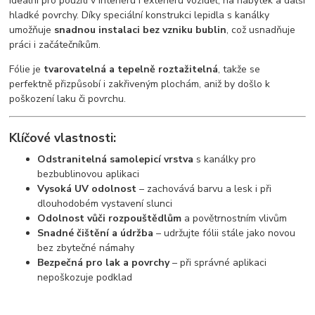
ideální pro použití v interiéru i exteriéru vozidel, na nábytek a další
hladké povrchy. Díky speciální konstrukci lepidla s kanálky
umožňuje
snadnou instalaci bez vzniku bublin
, což usnadňuje
práci i začátečníkům.
Fólie je
tvarovatelná a tepelně roztažitelná
, takže se
perfektně přizpůsobí i zakřiveným plochám, aniž by došlo k
poškození laku či povrchu.
Klíčové vlastnosti:
Odstranitelná samolepicí vrstva
s kanálky pro
bezbublinovou aplikaci
Vysoká UV odolnost
– zachovává barvu a lesk i při
dlouhodobém vystavení slunci
Odolnost vůči rozpouštědlům
a povětrnostním vlivům
Snadné čištění a údržba
– udržujte fólii stále jako novou
bez zbytečné námahy
Bezpečná pro lak a povrchy
– při správné aplikaci
nepoškozuje podklad