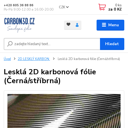
0
ks
+420 605 36 88 86
CZK
za
0 Kč
Po-Pá 9.00-12.00 a 16.00-20.00
Menu
Hledat
Úvod
2D LESKLÝ KARBON
Lesklá 2D karbonová fólie (Černá/stříbrná)
Lesklá 2D karbonová fólie
(Černá/stříbrná)