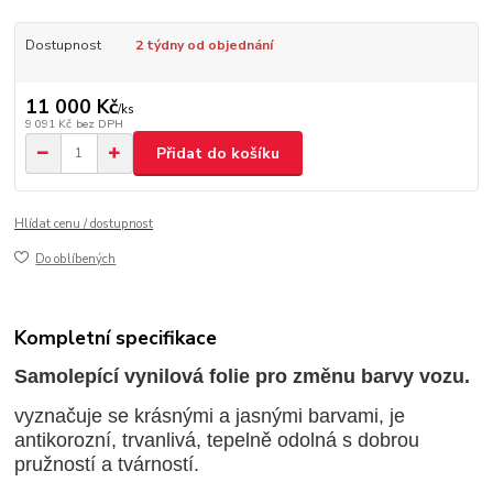
Dostupnost
2 týdny od objednání
11 000 Kč
/
ks
9 091 Kč
bez DPH
Přidat do košíku
Hlídat cenu / dostupnost
Do oblíbených
Kompletní specifikace
Samolepící vynilová folie pro změnu barvy vozu.
vyznačuje se krásnými a jasnými barvami, je
antikorozní, trvanlivá, tepelně odolná s dobrou
pružností a tvárností.