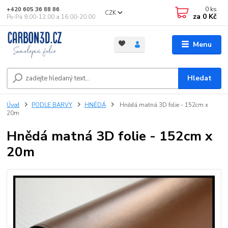
0
ks
+420 605 36 88 86
CZK
za
0 Kč
Po-Pá 9.00-12.00 a 16.00-20.00
Menu
Hledat
Úvod
PODLE BARVY
HNĚDÁ
Hnědá matná 3D folie - 152cm x
20m
Hnědá matná 3D folie - 152cm x
20m