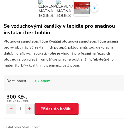
Se vzduchovými kanálky v lepidle pro snadnou
instalaci bez bublin
Ploterová samolepicí fólie Kvalitní ploterová samolepicí fólie určená
pro výrobu nápisů, reklamních polepů, piktogramů, log, dekorací a
dalších grafických aplikací. Fólie je vhodná pro řezání na řezacích
plotrech a po vyřezání umožňuje snadné odstranění přebytečného
materiálu. Díky kvalitnímu perman...
celý popis
Dostupnost
Skladem
300 Kč
/
ks
248 Kč
bez DPH
Přidat do košíku
Hlídat cenu / dostupnost