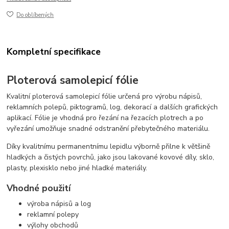
Do oblíbených
Kompletní specifikace
Ploterová samolepicí fólie
Kvalitní ploterová samolepicí fólie určená pro výrobu nápisů,
reklamních polepů, piktogramů, log, dekorací a dalších grafických
aplikací. Fólie je vhodná pro řezání na řezacích plotrech a po
vyřezání umožňuje snadné odstranění přebytečného materiálu.
Díky kvalitnímu permanentnímu lepidlu výborně přilne k většině
hladkých a čistých povrchů, jako jsou lakované kovové díly, sklo,
plasty, plexisklo nebo jiné hladké materiály.
Vhodné použití
výroba nápisů a log
reklamní polepy
výlohy obchodů