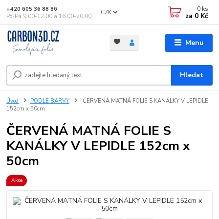
0
ks
+420 605 36 88 86
CZK
za
0 Kč
Po-Pá 9.00-12.00 a 16.00-20.00
Menu
Hledat
Úvod
PODLE BARVY
ČERVENÁ MATNÁ FOLIE S KANÁLKY V LEPIDLE
152cm x 50cm
ČERVENÁ MATNÁ FOLIE S
KANÁLKY V LEPIDLE 152cm x
50cm
Akce