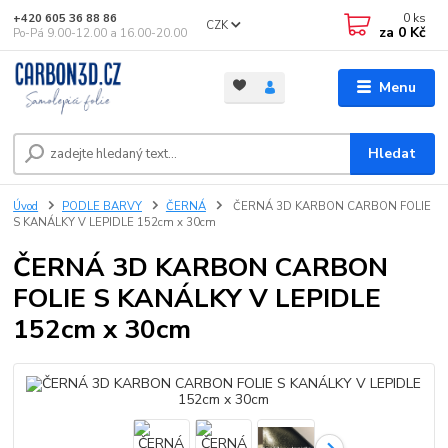
0
ks
+420 605 36 88 86
CZK
za
0 Kč
Po-Pá 9.00-12.00 a 16.00-20.00
Menu
Hledat
Úvod
PODLE BARVY
ČERNÁ
ČERNÁ 3D KARBON CARBON FOLIE
S KANÁLKY V LEPIDLE 152cm x 30cm
ČERNÁ 3D KARBON CARBON
FOLIE S KANÁLKY V LEPIDLE
152cm x 30cm