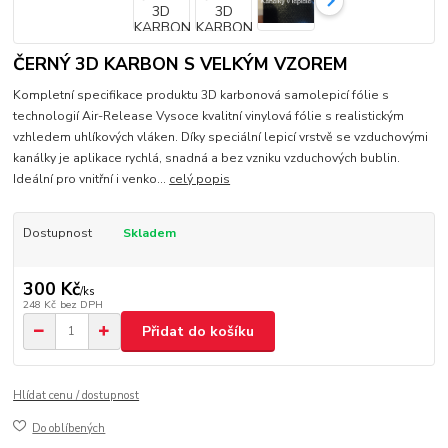
ČERNÝ 3D KARBON S VELKÝM VZOREM
Kompletní specifikace produktu 3D karbonová samolepicí fólie s
technologií Air-Release Vysoce kvalitní vinylová fólie s realistickým
vzhledem uhlíkových vláken. Díky speciální lepicí vrstvě se vzduchovými
kanálky je aplikace rychlá, snadná a bez vzniku vzduchových bublin.
Ideální pro vnitřní i venko...
celý popis
Dostupnost
Skladem
300 Kč
/
ks
248 Kč
bez DPH
Přidat do košíku
Hlídat cenu / dostupnost
Do oblíbených