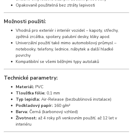
Opakovaně použitelná bez ztráty lepivosti
Možnosti použití:
Vhodná pro exteriér i interiér vozidel – kapoty, střechy,
zpětná zrcátka, spoilery, palubní desky, kliky apod.
Univerzální použití také mimo automobilový průmysl –
notebooky, telefony, lednice, nábytek a další hladké
povrchy
Kompatibilní se všemi běžnými typy autolaků
Technické parametry:
Materiál:
PVC
Tloušťka fólie:
0,1 mm
Typ lepidla:
Air-Release (bezbublinová instalace)
Podkladový papír:
160 g/m²
Barva:
Černá (karbonový vzhled)
Životnost:
až 4 roky při venkovním použití, až 12 let v
interiéru