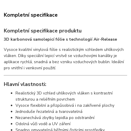
Kompletní specifikace
Kompletní specifikace produktu
3D karbonová samolepicí fólie s technologií Air-Release
Vysoce kvalitní vinylová fólie s realistickým vzhledem uhlíkových
vláken. Díky speciální lepicí vrstvě se vzduchovými kanálky je
aplikace rychlá, snadná a bez vzniku vzduchových bublin. Ideální
pro vnitřní i venkovní použití.
Hlavní vlastnosti:
Realistický 3D vzhled uhlíkových vláken s kontrastní
strukturou a reliéfním povrchem
Vysoce flexibilní a přizpůsobivá i na zakřivené plochy
Jednoduše řezatelná a tvarovatelná
Nezanechává zbytky lepidla po odstranění
Odolná vůči vodě a UV záření
Snadno omyvatelná běžnými čisticími prostředky