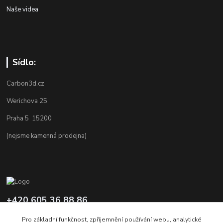
Naše videa
Sídlo:
Carbon3d.cz
Werichova 25
Praha 5 15200
(nejsme kamenná prodejna)
+420 605 36 88 86
Po-Pá 9.00-12.00 a 16.00-20.00
Pro základní funkčnost, zpříjemnění používání webu, analytické